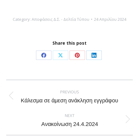
Category:
Αποφάσεις Δ.Σ. - Δελτία Τύπου
24 Απριλίου 2024
Share this post
Share
Share
Share
Share
on
on
on
on
Facebook
X
Pinterest
LinkedIn
Post
navigation
PREVIOUS
Previous
Κάλεσμα σε άμεση ανάκληση εγγράφου
post:
NEXT
Next
Ανακοίνωση 24.4.2024
post: