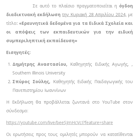
Σε αυτό το πλαίσιο πραγματοποιείται η
όγδοη
διαδικτυακή εκδήλωση
την Κυριακή 28 Απριλίου 2024,
με
τίτλο
: «Ερευνητικά δεδομένα για τα Ειδικά Σχολεία και
οι απόψεις των εκπαιδευτικών για την ειδική
συμπεριληπτική εκπαίδευση»
Εισηγητές:
Δημήτρης Αναστασίου,
Καθηγητής Ειδικής Αγωγής, ,
Southern Illinois University
Σπύρος Σούλης,
Καθηγητής Ειδικής Παιδαγωγικής του
Πανεπιστημίου Ιωαννίνων
Η Εκδήλωση θα προβάλλεται ζωντανά στο YouTube στον
σύνδεσμο:
https://youtube.com/live/beeSJmHcVcI?feature=share
Οι ερωτήσεις προς τους ομιλητές μπορούν να κατατίθενται