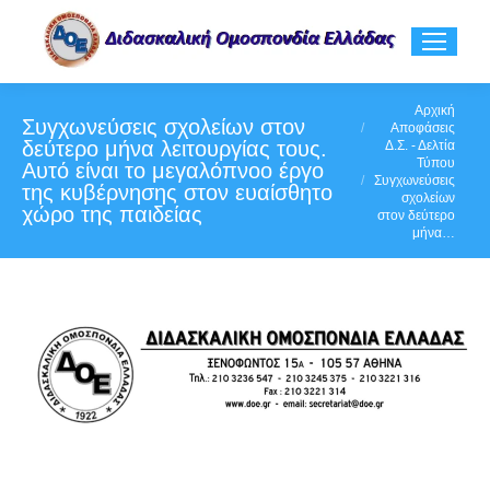
You are here:
Αρχική
Συγχωνεύσεις σχολείων στον
Αποφάσεις
δεύτερο μήνα λειτουργίας τους.
Δ.Σ. - Δελτία
Τύπου
Αυτό είναι το μεγαλόπνοο έργο
Συγχωνεύσεις
της κυβέρνησης στον ευαίσθητο
σχολείων
χώρο της παιδείας
στον δεύτερο
μήνα…