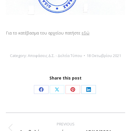
Για το κατέβασμα του αρχείου πατήστε
εδώ
Category:
Αποφάσεις Δ.Σ. - Δελτία Τύπου
18 Οκτωβρίου 2021
Share this post
Share
Share
Share
Share
on
on
on
on
Facebook
X
Pinterest
LinkedIn
Post
navigation
PREVIOUS