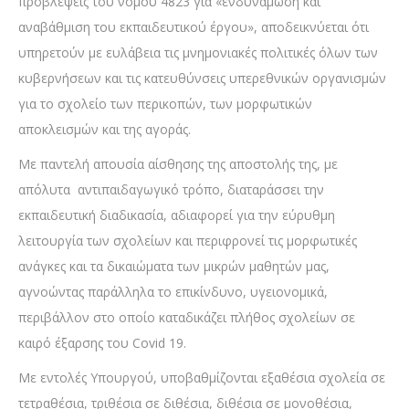
προβλέψεις του νόμου 4823 για «ενδυνάμωση και
αναβάθμιση του εκπαιδευτικού έργου», αποδεικνύεται ότι
υπηρετούν με ευλάβεια τις μνημονιακές πολιτικές όλων των
κυβερνήσεων και τις κατευθύνσεις υπερεθνικών οργανισμών
για το σχολείο των περικοπών, των μορφωτικών
αποκλεισμών και της αγοράς.
Με παντελή απουσία αίσθησης της αποστολής της, με
απόλυτα αντιπαιδαγωγικό τρόπο, διαταράσσει την
εκπαιδευτική διαδικασία, αδιαφορεί για την εύρυθμη
λειτουργία των σχολείων και περιφρονεί τις μορφωτικές
ανάγκες και τα δικαιώματα των μικρών μαθητών μας,
αγνοώντας παράλληλα το επικίνδυνο, υγειονομικά,
περιβάλλον στο οποίο καταδικάζει πλήθος σχολείων σε
καιρό έξαρσης του Covid 19.
Με εντολές Υπουργού, υποβαθμίζονται εξαθέσια σχολεία σε
τετραθέσια, τριθέσια σε διθέσια, διθέσια σε μονοθέσια,