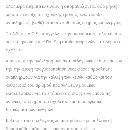
ολοήμερα τμήματα κλείνουν ή υποβαθμίζονται, δύο μήνες
μετά την έναρξη της σχολικής χρονιάς, ενώ χιλιάδες
αναπληρωτές βυθίζονται στο καθεστώς ομηρίας και ανεργίας.
Το Δ.Σ. της Δ.Ο.Ε. καταγγέλλει την απαράδεκτη πολιτική που
ασκεί η ηγεσία του Υ.ΠΑΙ.Θ. η οποία συρρικνώνει το δημόσιο
σχολείο.
Απαιτούμε την ανάκληση των αντιπαιδαγωγικών αποφάσεών
της, την άμεση πραγματοποίηση νέας φάσης πρόσληψης
αναπληρωτών για την κάλυψη των κενών καθώς και τον
καθορισμό του αριθμού προσλήψεων μόνιμων
εκπαιδευτικών για το επόμενο σχ. έτος με γνώμονα τις
ανάγκες του δημόσιου σχολείου και τα μορφωτικά
δικαιώματα των μαθητών.
Καλούμε του συλλόγους να αποτρέψουν με συλλογική
δράση κάθε απόπειρα εφαρμογής συμπτύξεων