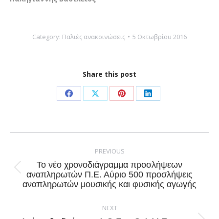
Category:
Παλιές ανακοινώσεις
5 Οκτωβρίου 2016
Share this post
Share
Share
Share
Share
on
on
on
on
Facebook
X
Pinterest
LinkedIn
Post
navigation
PREVIOUS
Το νέο χρονοδιάγραμμα προσλήψεων
Previous
αναπληρωτών Π.Ε. Αύριο 500 προσλήψεις
αναπληρωτών μουσικής και φυσικής αγωγής
post:
NEXT