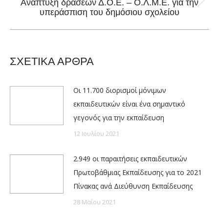
Ανάπτυξη δράσεων Δ.Ο.Ε. – Ο.Λ.Μ.Ε. για την
Next
υπεράσπιση του δημόσιου σχολείου
post:
ΣΧΕΤΙΚΑ ΑΡΘΡΑ
Οι 11.700 διορισμοί μόνιμων
εκπαιδευτικών είναι ένα σημαντικό
γεγονός για την εκπαίδευση
12 Ιουλίου 2021
2.949 οι παραιτήσεις εκπαιδευτικών
Πρωτοβάθμιας Εκπαίδευσης για το 2021
Πίνακας ανά Διεύθυνση Εκπαίδευσης
28 Μαΐου 2021