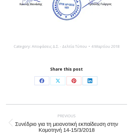
Category:
Αποφάσεις Δ.Σ. - Δελτία Τύπου
4 Μαρτίου 2018
Share this post
Share
Share
Share
Share
on
on
on
on
Facebook
X
Pinterest
LinkedIn
Post
navigation
PREVIOUS
Συνέδριο για τη μειονοτική εκπαίδευση στην
Previous
Κομοτηνή 14-15/3/2018