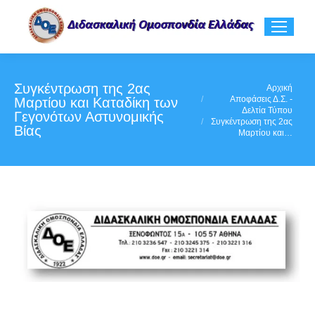
Συγκέντρωση της 2ας
You are here:
Αρχική
Αποφάσεις Δ.Σ. -
Μαρτίου και Καταδίκη των
Δελτία Τύπου
Γεγονότων Αστυνομικής
Συγκέντρωση της 2ας
Βίας
Μαρτίου και…