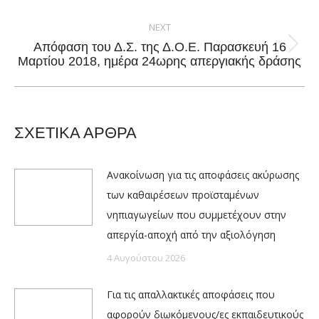
post:
NEXT
Απόφαση του Δ.Σ. της Δ.Ο.Ε. Παρασκευή 16
Next
Μαρτίου 2018, ημέρα 24ωρης απεργιακής δράσης
post:
ΣΧΕΤΙΚΑ ΑΡΘΡΑ
Ανακοίνωση για τις αποφάσεις ακύρωσης
των καθαιρέσεων προϊσταμένων
νηπιαγωγείων που συμμετέχουν στην
απεργία-αποχή από την αξιολόγηση
4 Αυγούστου 2026
Για τις απαλλακτικές αποφάσεις που
αφορούν διωκόμενους/ες εκπαιδευτικούς