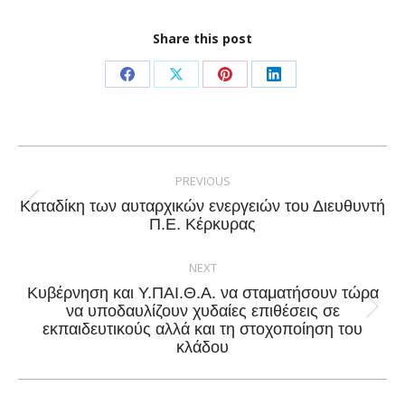
Share this post
Share
Share
Share
Share
on
on
on
on
Facebook
X
Pinterest
LinkedIn
Post
navigation
PREVIOUS
Καταδίκη των αυταρχικών ενεργειών του Διευθυντή
Previous
Π.Ε. Κέρκυρας
post:
NEXT
Κυβέρνηση και Υ.ΠΑΙ.Θ.Α. να σταματήσουν τώρα
να υποδαυλίζουν χυδαίες επιθέσεις σε
Next
εκπαιδευτικούς αλλά και τη στοχοποίηση του
post:
κλάδου