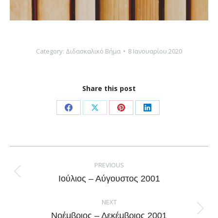
Category:
Διδασκαλικό Βήμα
8 Ιανουαρίου 2020
Share this post
Share
Share
Share
Share
on
on
on
on
Facebook
X
Pinterest
LinkedIn
Post
navigation
PREVIOUS
Previous
Ιούλιος – Αύγουστος 2001
post:
NEXT
Next
Νοέμβριος – Δεκέμβριος 2001