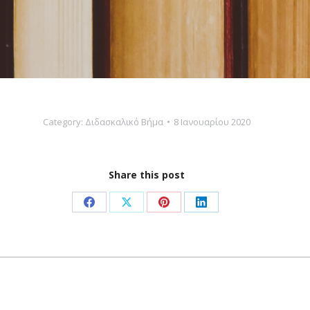
Category:
Διδασκαλικό Βήμα
8 Ιανουαρίου 2020
Share this post
Share
Share
Share
Share
on
on
on
on
Facebook
X
Pinterest
LinkedIn
Next