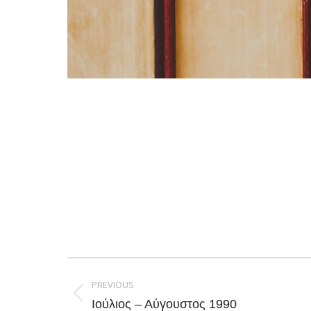
Post
navigation
PREVIOUS
Previous
Ιούλιος – Αύγουστος 1990