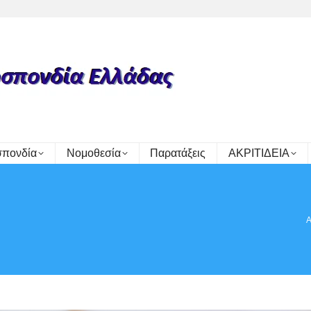
πονδία
Νομοθεσία
Παρατάξεις
ΑΚΡΙΤΙΔΕΙΑ
Yo
Α