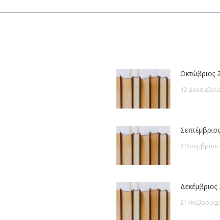
post:
Οκτώβριος 
12 Δεκεμβρίο
Σεπτέμβριος
3 Νοεμβρίου
Δεκέμβριος 
21 Φεβρουαρ