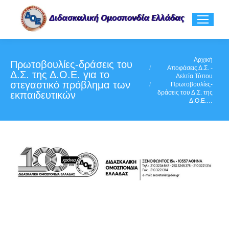
You are here:
Αρχική
Πρωτοβουλίες-δράσεις του
Αποφάσεις Δ.Σ. -
Δ.Σ. της Δ.Ο.Ε. για το
Δελτία Τύπου
στεγαστικό πρόβλημα των
Πρωτοβουλίες-
δράσεις του Δ.Σ. της
εκπαιδευτικών
Δ.Ο.Ε.…