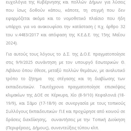
ευχολόγια της Κυβέρνησης και πολλών Δήμων για λύσεις
που ίσως δοθούν κάπου, κάποτε, τη στιγμή που δεν
εφαρμόζεται ακόμα και το νομοθετικό πλαίσιο που ήδη
υπάρχει για να ανακουφίσει την κατάσταση ( π.χ. άρθρο 32
του ν.4483/2017 και απόφαση της Κ.Ε.Δ.Ε. της 15ης Μαΐου
2024).
Για αυτούς τους λόγους το Δ.Σ. της Δ.Ο.Ε. πραγματοποίησε
στις 9/9/2025 συνάντηση με τον υπουργό Εσωτερικών Θ.
Λιβάνιο όπου έθεσε, μεταξύ πολλών θεμάτων, με αναλυτικό
τρόπο το ζήτημα της στέγασης και τη διαβίωσης των
εκπαιδευτικών. Ταυτόχρονα πραγματοποίησε επισκέψεις
κλιμακίων της ΔΟΕ σε Κέρκυρα, Χίο (8-9/10) Κεφαλονιά (18-
19/9), και Σάμο (17-18/9) σε συνεργασία με τους τοπικούς
Συλλόγους Εκπαιδευτικών Π.Ε και προχώρησε από κοινού σε
δράσεις διεκδίκησης, συναντήσεις με την Τοπική Διοίκηση
(Περιφέρειες, Δήμους), συνεντεύξεις τύπου κλπ.