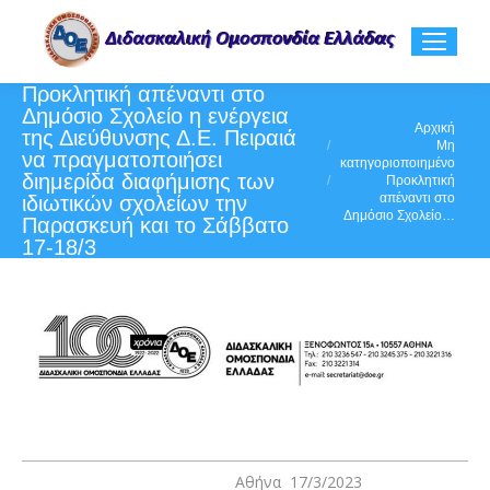
Προκλητική απέναντι στο
Δημόσιο Σχολείο η ενέργεια
You are here:
Αρχική
της Διεύθυνσης Δ.Ε. Πειραιά
Μη
να πραγματοποιήσει
κατηγοριοποιημένο
διημερίδα διαφήμισης των
Προκλητική
απέναντι στο
ιδιωτικών σχολείων την
Δημόσιο Σχολείο…
Παρασκευή και το Σάββατο
17-18/3
Αθήνα 17/3/2023