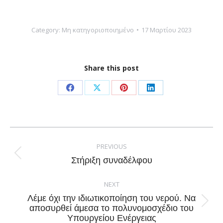
Category:
Μη κατηγοριοποιημένο
17 Μαρτίου 2023
Share this post
Share
Share
Share
Share
on
on
on
on
Facebook
X
Pinterest
LinkedIn
Post
navigation
PREVIOUS
Previous
Στήριξη συναδέλφου
post:
NEXT
Λέμε όχι την ιδιωτικοποίηση του νερού. Να
Next
αποσυρθεί άμεσα το πολυνομοσχέδιο του
Υπουργείου Ενέργειας
post: