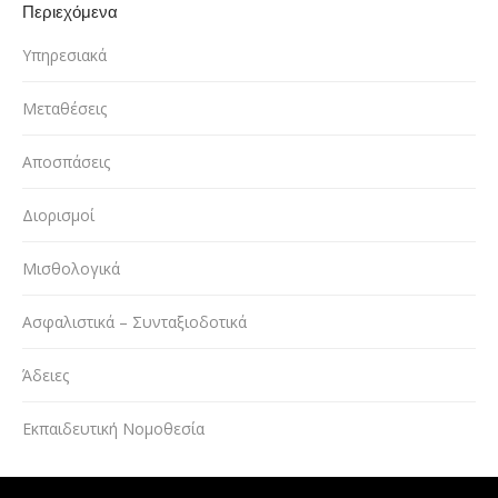
Περιεχόμενα
Υπηρεσιακά
Μεταθέσεις
Αποσπάσεις
Διορισμοί
Μισθολογικά
Ασφαλιστικά – Συνταξιοδοτικά
Άδειες
Εκπαιδευτική Νομοθεσία