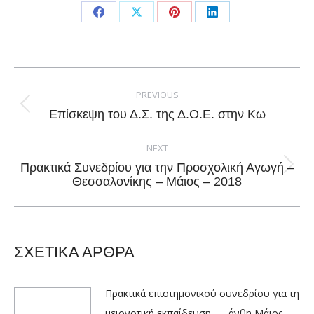
Share
Share
Share
Share
on
on
on
on
Facebook
X
Pinterest
LinkedIn
Post
navigation
PREVIOUS
Previous
Επίσκεψη του Δ.Σ. της Δ.Ο.Ε. στην Κω
post:
NEXT
Πρακτικά Συνεδρίου για την Προσχολική Αγωγή –
Next
Θεσσαλονίκης – Μάιος – 2018
post:
ΣΧΕΤΙΚΑ ΑΡΘΡΑ
Πρακτικά επιστημονικού συνεδρίου για τη
μειονοτική εκπαίδευση – Ξάνθη Μάιος