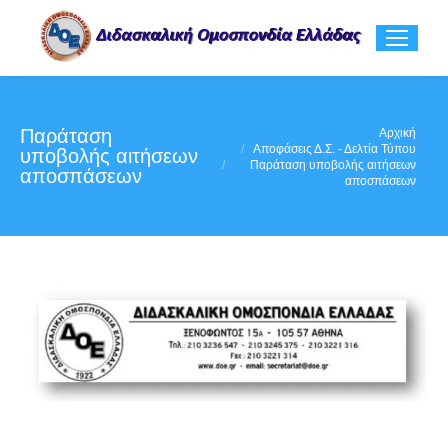
Παράταση
You are here:
Αρχική
Αποφάσεις Δ.Σ. - Δελτία Τύπου
υποβολής αιτήσεων
Παράταση υποβολής αιτήσεων
αποσπάσεων
αποσπάσεων