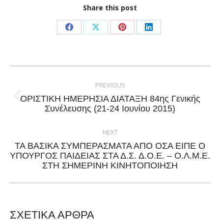
Share this post
Share
Share
Share
Share
on
on
on
on
Facebook
X
Pinterest
LinkedIn
Post
navigation
PREVIOUS
ΟΡΙΣΤΙΚΗ ΗΜΕΡΗΣΙΑ ΔΙΑΤΑΞΗ 84ης Γενικής
Previous
Συνέλευσης (21-24 Ιουνίου 2015)
post:
NEXT
ΤΑ ΒΑΣΙΚΑ ΣΥΜΠΕΡΑΣΜΑΤΑ ΑΠΟ ΟΣΑ ΕΙΠΕ Ο
Next
ΥΠΟΥΡΓΟΣ ΠΑΙΔΕΙΑΣ ΣΤΑ Δ.Σ. Δ.Ο.Ε. – Ο.Λ.Μ.Ε.
ΣΤΗ ΣΗΜΕΡΙΝΗ ΚΙΝΗΤΟΠΟΙΗΣΗ
post:
ΣΧΕΤΙΚΑ ΑΡΘΡΑ