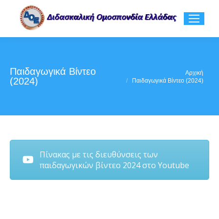
Παιδαγωγικά Βίντεο
You are here:
Αρχική
(2024)
Παιδαγωγικά Βίντεο (2024)
Πίνακας με τις διευθύνσεις των
παιδαγωγικών βίντεο 2024 στο Youtube