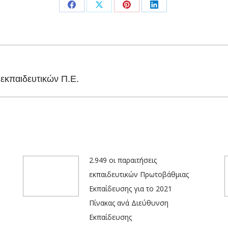
Share
Share
Share
Share
on
on
on
on
Facebook
X
Pinterest
LinkedIn
Next
 εκπαιδευτικών Π.Ε.
post:
2.949 οι παραιτήσεις
εκπαιδευτικών Πρωτοβάθμιας
Εκπαίδευσης για το 2021
Πίνακας ανά Διεύθυνση
Εκπαίδευσης