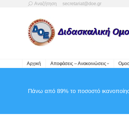
Search:
Αναζήτηση
secretariat@doe.gr
Αρχική
Αποφάσεις – Ανακοινώσεις
Ομοσ
Πάνω από 89% το ποσοστό ικανοποίη