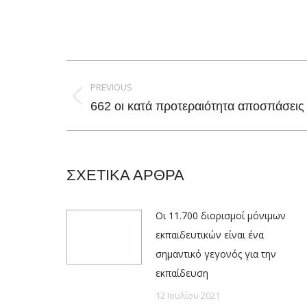
Post
navigation
PREVIOUS
Previous
662 οι κατά προτεραιότητα αποσπάσεις
post:
ΣΧΕΤΙΚΑ ΑΡΘΡΑ
Οι 11.700 διορισμοί μόνιμων
εκπαιδευτικών είναι ένα
σημαντικό γεγονός για την
εκπαίδευση
12 Ιουλίου 2021