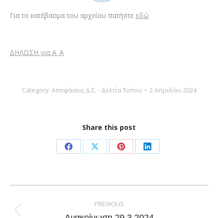
Για το κατέβασμα του αρχείου πατήστε
εδώ
ΔΗΛΩΣΗ για Α_Α
Category:
Αποφάσεις Δ.Σ. - Δελτία Τύπου
2 Απριλίου 2024
Share this post
Share
Share
Share
Share
on
on
on
on
Facebook
X
Pinterest
LinkedIn
Post
navigation
PREVIOUS
Previous
Ανακοίνωση 29.3.2024