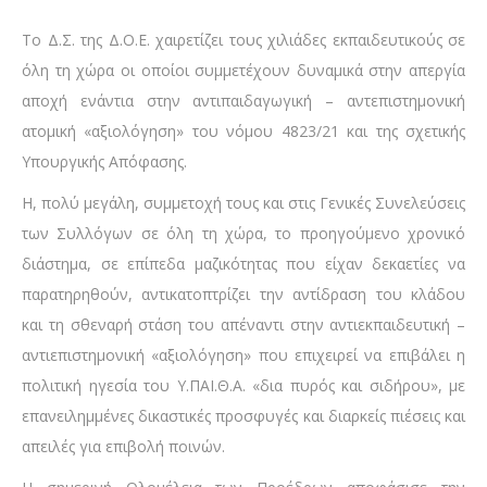
Το Δ.Σ. της Δ.Ο.Ε. χαιρετίζει τους χιλιάδες εκπαιδευτικούς σε
όλη τη χώρα οι οποίοι συμμετέχουν δυναμικά στην απεργία
αποχή ενάντια στην αντιπαιδαγωγική – αντεπιστημονική
ατομική «αξιολόγηση» του νόμου 4823/21 και της σχετικής
Υπουργικής Απόφασης.
Η, πολύ μεγάλη, συμμετοχή τους και στις Γενικές Συνελεύσεις
των Συλλόγων σε όλη τη χώρα, το προηγούμενο χρονικό
διάστημα, σε επίπεδα μαζικότητας που είχαν δεκαετίες να
παρατηρηθούν, αντικατοπτρίζει την αντίδραση του κλάδου
και τη σθεναρή στάση του απέναντι στην αντιεκπαιδευτική –
αντιεπιστημονική «αξιολόγηση» που επιχειρεί να επιβάλει η
πολιτική ηγεσία του Υ.ΠΑΙ.Θ.Α. «δια πυρός και σιδήρου», με
επανειλημμένες δικαστικές προσφυγές και διαρκείς πιέσεις και
απειλές για επιβολή ποινών.