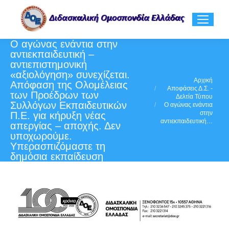
Ο αγώνας ενάντια στην
αντιεκπαιδευτική –
αντιεπιστημονική
«αξιολόγηση» συνεχίζεται.
You are here:
Αρχική
Απόφαση της Ολομέλειας
Αποφάσεις Δ.Σ. -
των Προέδρων των
Δελτία Τύπου
Συλλόγων Εκπαιδευτικών
Ο αγώνας ενάντια
στην
Π.Ε. για κήρυξη νέας
αντιεκπαιδευτική…
απεργίας – αποχής. Δεν
υποχωρούμε.
Υπερασπιζόμαστε τη
δημόσια εκπαίδευση