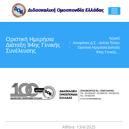
Οριστική Ημερήσια
You are here:
Αρχική
Αποφάσεις Δ.Σ. - Δελτία Τύπου
Διάταξη 94ης Γενικής
Οριστική Ημερήσια Διάταξη
Συνέλευσης
94ης Γενικής…
Αθήνα 13/6/2025