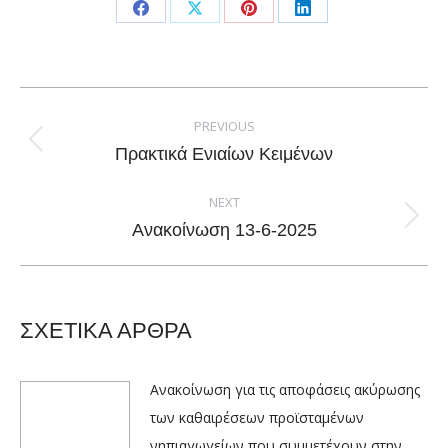
Share
Share
Share
Share
on
on
on
on
Facebook
X
Pinterest
LinkedIn
Post
navigation
PREVIOUS
Previous
Πρακτικά Ενιαίων Κειμένων
post:
NEXT
Next
Ανακοίνωση 13-6-2025
post:
ΣΧΕΤΙΚΑ ΑΡΘΡΑ
Ανακοίνωση για τις αποφάσεις ακύρωσης
των καθαιρέσεων προϊσταμένων
νηπιαγωγείων που συμμετέχουν στην