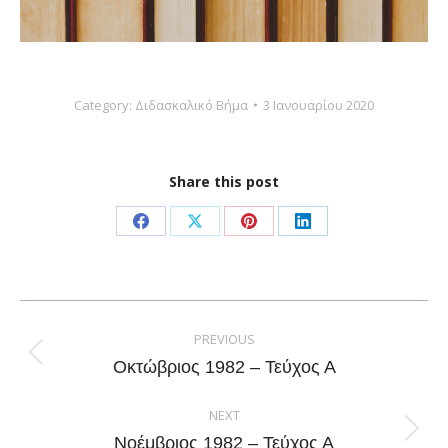
Category:
Διδασκαλικό Βήμα
3 Ιανουαρίου 2020
Share this post
Share
Share
Share
Share
on
on
on
on
Facebook
X
Pinterest
LinkedIn
Post
navigation
PREVIOUS
Previous
Οκτώβριος 1982 – Τεύχος Α
post:
NEXT
Next
Νοέμβριος 1982 – Τεύχος Α