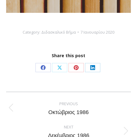
Category:
Διδασκαλικό Βήμα
7 Ιανουαρίου 2020
Share this post
Share
Share
Share
Share
on
on
on
on
Facebook
X
Pinterest
LinkedIn
Post
navigation
PREVIOUS
Previous
Οκτώβριος 1986
post:
NEXT
Next
Δεκέμβριος 1986