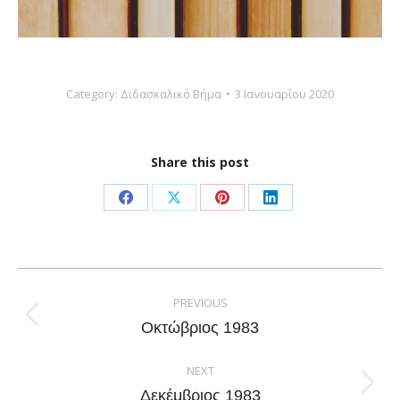
Category:
Διδασκαλικό Βήμα
3 Ιανουαρίου 2020
Share this post
Share
Share
Share
Share
on
on
on
on
Facebook
X
Pinterest
LinkedIn
Post
navigation
PREVIOUS
Previous
Οκτώβριος 1983
post:
NEXT
Next
Δεκέμβριος 1983