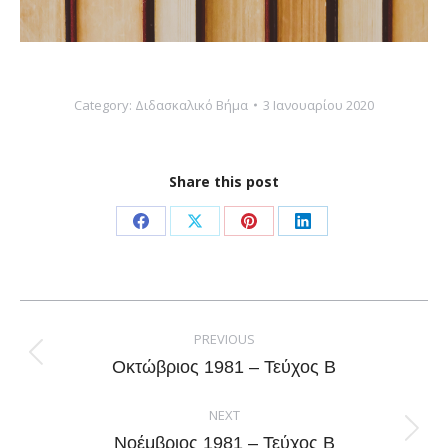
Category:
Διδασκαλικό Βήμα
3 Ιανουαρίου 2020
Share this post
Share
Share
Share
Share
on
on
on
on
Facebook
X
Pinterest
LinkedIn
Post
navigation
PREVIOUS
Previous
Οκτώβριος 1981 – Τεύχος Β
post:
NEXT
Next
Νοέμβριος 1981 – Τεύχος Β