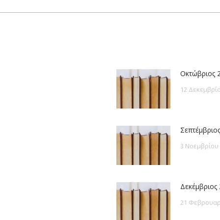
post:
Οκτώβριος 
12 Δεκεμβρίο
Σεπτέμβριος
3 Νοεμβρίου
Δεκέμβριος 
21 Φεβρουαρ