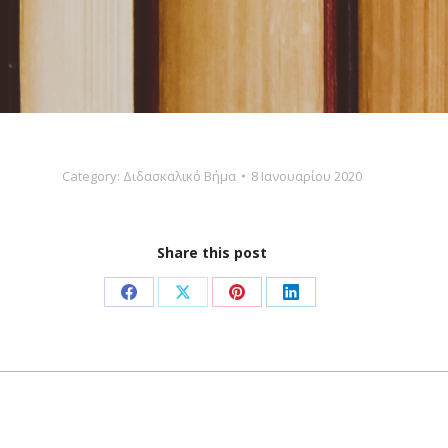
Category:
Διδασκαλικό Βήμα
8 Ιανουαρίου 2020
Share this post
Share
Share
Share
Share
on
on
on
on
Facebook
X
Pinterest
LinkedIn
Next