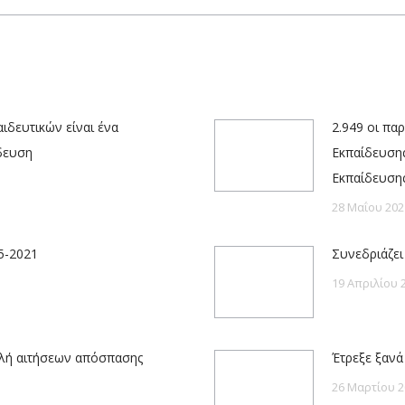
post:
ιδευτικών είναι ένα
2.949 οι πα
ίδευση
Εκπαίδευσης
Εκπαίδευση
28 Μαΐου 202
-5-2021
Συνεδριάζει 
19 Απριλίου 
ολή αιτήσεων απόσπασης
Έτρεξε ξανά
26 Μαρτίου 2