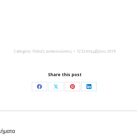
Category:
Παλιές ανακοινώσεις
12 Σεπτεμβρίου 2019
Share this post
Share
Share
Share
Share
on
on
on
on
Facebook
X
Pinterest
LinkedIn
Next
λήματα