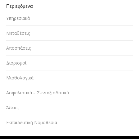
Περιεχόμενα
Υπηρεσιακά
Μεταθέσεις
Αποσπάσεις
Διορισμοί
Μισθολογικά
Ασφαλιστικά – Συνταξιοδοτικά
Άδειες
Εκπαιδευτική Νομοθεσία