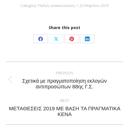
Category:
Παλιές ανακοινώσεις
22 Μαρτίου 2019
Share this post
Share
Share
Share
Share
on
on
on
on
Facebook
X
Pinterest
LinkedIn
Post
navigation
PREVIOUS
Σχετικά με πραγματοποίηση εκλογών
Previous
αντιπροσώπων 88ης Γ.Σ.
post:
NEXT
ΜΕΤΑΘΕΣΕΙΣ 2019 ΜΕ ΒΑΣΗ ΤΑ ΠΡΑΓΜΑΤΙΚΑ
Next
ΚΕΝΑ
post: