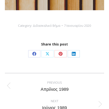
Category:
Διδασκαλικό Βήμα
7 Ιανουαρίου 2020
Share this post
Share
Share
Share
Share
on
on
on
on
Facebook
X
Pinterest
LinkedIn
Post
navigation
PREVIOUS
Previous
Απρίλιος 1989
post:
NEXT
Next
Ιούνιος 1989