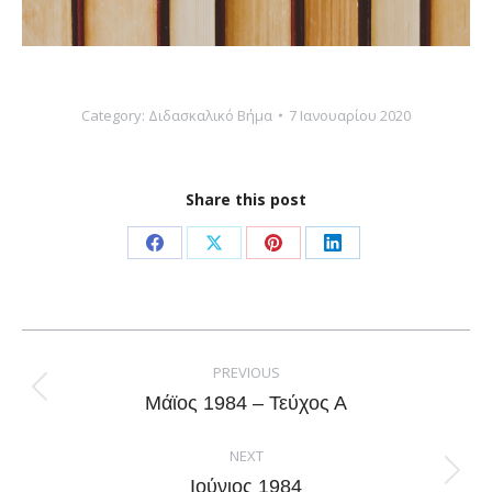
Category:
Διδασκαλικό Βήμα
7 Ιανουαρίου 2020
Share this post
Share
Share
Share
Share
on
on
on
on
Facebook
X
Pinterest
LinkedIn
Post
navigation
PREVIOUS
Previous
Μάϊος 1984 – Τεύχος Α
post:
NEXT
Next
Ιούνιος 1984