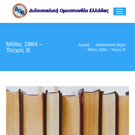
Μάϊος 1984 –
You are here:
Αρχική
Διδασκαλικό Βήμα
Τεύχος Β
Μάϊος 1984 – Τεύχος Β