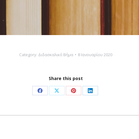
Category:
Διδασκαλικό Βήμα
8 Ιανουαρίου 2020
Share this post
Share
Share
Share
Share
on
on
on
on
Facebook
X
Pinterest
LinkedIn
Next