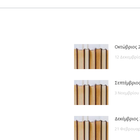
post:
Οκτώβριος 
12 Δεκεμβρίο
Σεπτέμβριος
3 Νοεμβρίου
Δεκέμβριος 
21 Φεβρουαρ