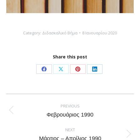
Category:
Διδασκαλικό Βήμα
8 Ιανουαρίου 2020
Share this post
Share
Share
Share
Share
on
on
on
on
Facebook
X
Pinterest
LinkedIn
Post
navigation
PREVIOUS
Previous
Φεβρουάριος 1990
post:
NEXT
Next
Μάρτιος – Απρίλιος 1990