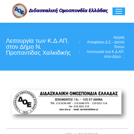
You are here:
Αρχική
Λειτουργία των Κ.Δ.ΑΠ.
Αποφάσεις Δ.Σ. - Δελτία
στον Δήμο Ν.
Τύπου
Προποντίδας Χαλκιδικής
Λειτουργία των Κ.Δ.ΑΠ.
στον Δήμο…