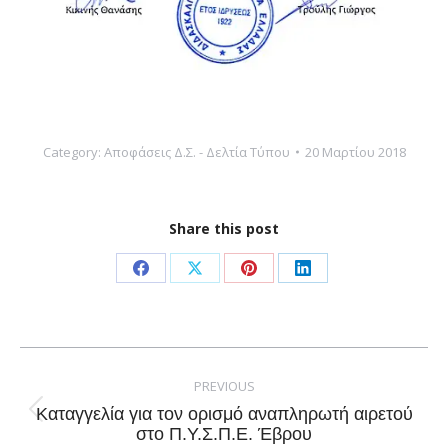
Category:
Αποφάσεις Δ.Σ. - Δελτία Τύπου
20 Μαρτίου 2018
Share this post
Share
Share
Share
Share
on
on
on
on
Facebook
X
Pinterest
LinkedIn
Post
navigation
PREVIOUS
Καταγγελία για τον ορισμό αναπληρωτή αιρετού
Previous
στο Π.Υ.Σ.Π.Ε. Έβρου