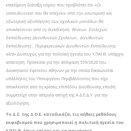
επικείμενη διάταξη νόμου που προβλέπει ότι
«Οι
εκπαιδευτικοί που θα απέχουν από την εσωτερική και
εξωτερική αξιολόγηση των σχολικών μονάδων θα
αποκλείονται από τη διεκδίκηση θέσεων Στελεχών
Εκπαίδευσης (Διευθυντών Σχολείων , Διευθυντών
Εκπαίδευσης , Περιφερειακών Διευθυντών Εκπαίδευσης
κλπ)».
Δυστυχώς για την πολιτική ηγεσία του Υ.ΠΑΙ.Θ. υπάρχει
απάντηση. Πρόκειται για την απόφαση 559/2020 του
Διοικητικού Εφετείου Αθηνών με την οποία δικαιώνεται
υπάλληλος του Υπουργείου Περιβάλλοντος που είχε
αποκλειστεί από τις κρίσεις επιπέδου Διεύθυνσης επειδή
συμμετείχε στην απεργία-αποχή της Α.Δ.Ε.Δ.Υ. για την
αξιολόγηση.
Το Δ.Σ. της Δ.Ο.Ε. καταδικάζει τις αήθεις μεθόδους
εκφοβισμού που χρησιμοποιεί η πολιτική ηγεσία του
Υ.ΠΑΙ.Θ. όπως επίσης και τα φαινόμενα