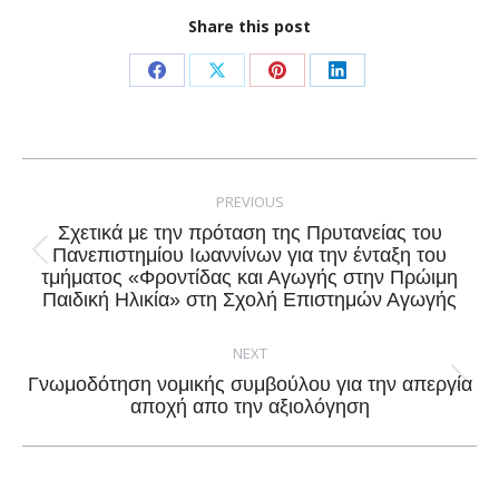
Share this post
Share
Share
Share
Share
on
on
on
on
Facebook
X
Pinterest
LinkedIn
Post
navigation
PREVIOUS
Σχετικά με την πρόταση της Πρυτανείας του
Πανεπιστημίου Ιωαννίνων για την ένταξη του
Previous
τμήματος «Φροντίδας και Αγωγής στην Πρώιμη
post:
Παιδική Ηλικία» στη Σχολή Επιστημών Αγωγής
NEXT
Γνωμοδότηση νομικής συμβούλου για την απεργία
Next
αποχή απο την αξιολόγηση
post: