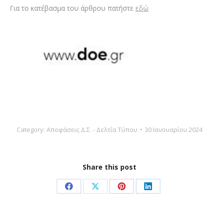
Για το κατέβασμα του άρθρου πατήστε
εδώ
Category:
Αποφάσεις Δ.Σ. - Δελτία Τύπου
30 Ιανουαρίου 2024
Share this post
Share
Share
Share
Share
on
on
on
on