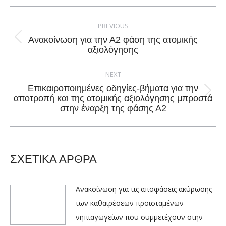
Facebook
X
Pinterest
LinkedIn
Post
navigation
PREVIOUS
Ανακοίνωση για την Α2 φάση της ατομικής
Previous
αξιολόγησης
post:
NEXT
Επικαιροποιημένες οδηγίες-βήματα για την
Next
αποτροπή και της ατομικής αξιολόγησης μπροστά
στην έναρξη της φάσης Α2
post:
ΣΧΕΤΙΚΑ ΑΡΘΡΑ
Ανακοίνωση για τις αποφάσεις ακύρωσης
των καθαιρέσεων προϊσταμένων
νηπιαγωγείων που συμμετέχουν στην