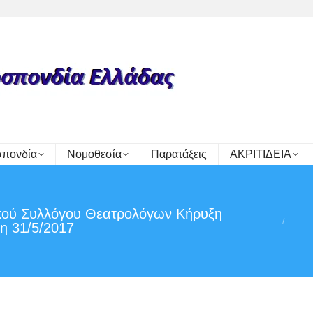
πονδία
Νομοθεσία
Παρατάξεις
ΑΚΡΙΤΙΔΕΙΑ
You are h
ικού Συλλόγου Θεατρολόγων Κήρυξη
τη 31/5/2017