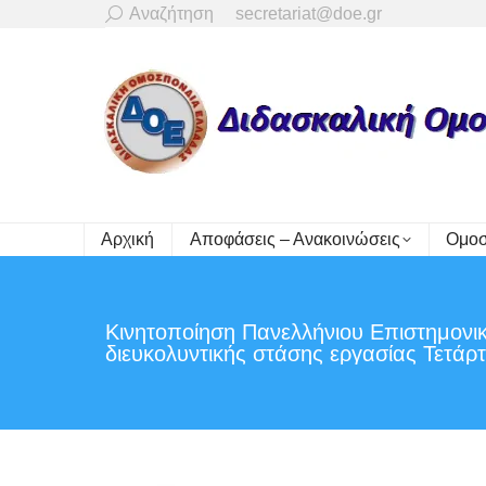
Search:
Αναζήτηση
secretariat@doe.gr
Αρχική
Αποφάσεις – Ανακοινώσεις
Ομοσ
Κινητοποίηση Πανελλήνιου Επιστημον
διευκολυντικής στάσης εργασίας Τετάρ