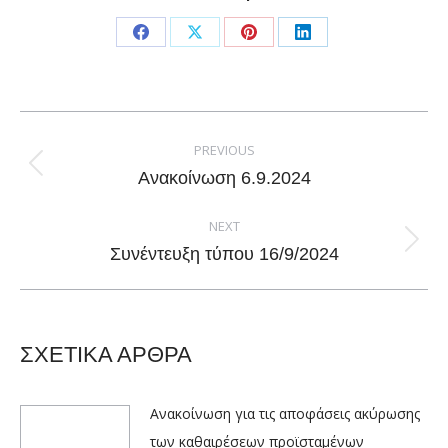
Share
Share
Share
Share
on
on
on
on
Facebook
X
Pinterest
LinkedIn
Post
navigation
PREVIOUS
Previous
Ανακοίνωση 6.9.2024
post:
NEXT
Next
Συνέντευξη τύπου 16/9/2024
post:
ΣΧΕΤΙΚΑ ΑΡΘΡΑ
Ανακοίνωση για τις αποφάσεις ακύρωσης
των καθαιρέσεων προϊσταμένων