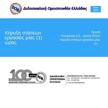
Κήρυξη στάσεων
You are here:
Αρχική
Αποφάσεις Δ.Σ. - Δελτία Τύπου
εργασίας μίας (1)
Κήρυξη στάσεων εργασίας μίας
ώρας
(1)…