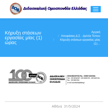
Κήρυξη στάσεων
You are here:
Αρχική
Αποφάσεις Δ.Σ. - Δελτία Τύπου
εργασίας μίας (1)
Κήρυξη στάσεων εργασίας μίας
ώρας
(1)…
Αθήνα 31/5/2024