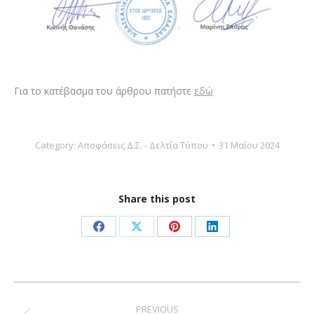
Για το κατέβασμα του άρθρου πατήστε
εδώ
Category:
Αποφάσεις Δ.Σ. - Δελτία Τύπου
31 Μαΐου 2024
Share this post
Share
Share
Share
Share
on
on
on
on
Facebook
X
Pinterest
LinkedIn
Post
navigation
PREVIOUS