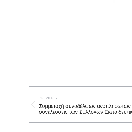
Post
navigation
PREVIOUS
Συμμετοχή συναδέλφων αναπληρωτών τ
Previous
συνελεύσεις των Συλλόγων Εκπαιδευτι
post: