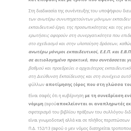
Στη διαδικασία της συνέντευξης του υποψήφιου διε
των ανωτέρω συνυπηρετούντων μόνιμων εκπαιδευτικ
εκπαιδευτικό έργο, της προσωπικότητας και της γε
ερωτήσεις αφορούν στη συνεργατικότητα που επιδε
στο σχεδιασμό και στην υλοποίηση δράσεων, καθώς
ανωτέρω μόνιμοι εκπαιδευτικοί, Ε.Ε.Π. και Ε.Β
σε αιτιολογημένο πρακτικό, που συντάσσεται γ
βαθμού και προεδρεύει ο αρχαιότερος εκπαιδευτικός
στη Διεύθυνση Εκπαίδευσης και στη συνέχεια αυτό 
φύλλων
αποτίμησης (όρος που στη γλώσσα του
Είναι σαφές ότι η κυβέρνηση
με τη συνεδρίαση εν
νόμιμη
(αφού
αποκλείονται οι αναπληρωτές εκ
σφετερισμό του βιβλίου πράξεων του συλλόγου διδασ
είναι γνωμοδοτική αλλά και σε πλήθος περιπτώσεω
Π.Δ. 152/13 (αφού ο μεν νόμος διατηρείται τροποποιο