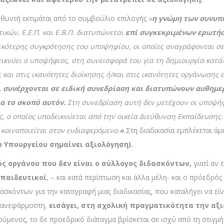
υθυντή εκτιμάται από το συμβούλιο επιλογής
«
η γνώμη των συνυπ
ών, Ε.Ε.Π. και Ε.Β.Π. διατυπώνεται
επί συγκεκριμένων ερωτή
νικότερης συγκρότησης του υποψηφίου, οι οποίες αναγράφονται σε 
ικνύει ο υποψήφιος, στη συνεισφορά του για τη δημιουργία κατά
 και στις ικανότητες διοίκησης ή/και στις ικανότητες οργάνωσης
.Π. συνέρχονται σε ειδική συνεδρίαση και διατυπώνουν αυθημ
ια το σκοπό αυτόν.
Στη συνεδρίαση αυτή δεν μετέχουν οι υποψήφι
, ο οποίος υποδεικνύεται από την οικεία Διεύθυνση Εκπαίδευσης. 
κοινοποιείται στον ενδιαφερόμενο.
»
.
Στη διαδικασία εμπλέκεται άμ
 Υπουργείου σημαίνει αξιολόγηση).
ός οργάνου που δεν είναι ο σύλλογος διδασκόντων,
γιατί αν 
παιδευτικοί
, – και κατά περίπτωση και άλλα μέλη- και ο πρόεδρός
κόντων για την καταγραφή μιας διαδικασίας, που καταλήγει να εί
ν ανεφάρμοστη,
εισάγει, στη σχολική πραγματικότητα
την αξ
ύμενος, το δε προεδρικό διάταγμα βρίσκεται σε ισχύ από τη στιγμή 