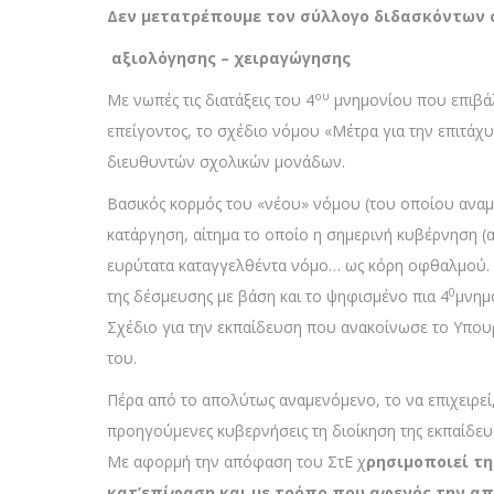
Δεν μετατρέπουμε τον σύλλογο διδασκόντων 
αξιολόγησης – χειραγώγησης
ου
Με νωπές τις διατάξεις του 4
μνημονίου που επιβ
επείγοντος, το σχέδιο νόμου «Μέτρα για την επιτάχ
διευθυντών σχολικών μονάδων.
Βασικός κορμός του «νέου» νόμου (του οποίου αναμέ
κατάργηση, αίτημα το οποίο η σημερινή κυβέρνηση (απ
ευρύτατα καταγγελθέντα νόμο… ως κόρη οφθαλμού. 
0
της δέσμευσης με βάση και το ψηφισμένο πια 4
μνημό
Σχέδιο για την εκπαίδευση που ανακοίνωσε το Υπουρ
του.
Πέρα από το απολύτως αναμενόμενο, το να επιχειρεί,
προηγούμενες κυβερνήσεις τη διοίκηση της εκπαίδευσ
Με αφορμή την απόφαση του ΣτΕ χ
ρησιμοποιεί τ
κατ’επίφαση και με τρόπο που αφενός την απ