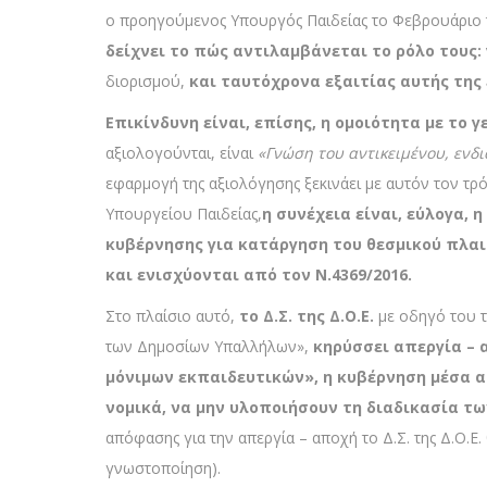
ο προηγούμενος Υπουργός Παιδείας το Φεβρουάριο 
δείχνει το πώς αντιλαμβάνεται το ρόλο τους:
διορισμού,
και ταυτόχρονα εξαιτίας αυτής της
Επικίνδυνη είναι, επίσης, η ομοιότητα με το 
αξιολογούνται, είναι
«Γνώση του αντικειμένου, ενδ
εφαρμογή της αξιολόγησης ξεκινάει με αυτόν τον τρό
Υπουργείου Παιδείας,
η συνέχεια είναι, εύλογα,
κυβέρνησης για κατάργηση του θεσμικού πλαισ
και ενισχύονται από τον Ν.4369/2016.
Στο πλαίσιο αυτό,
το Δ.Σ. της Δ.Ο.Ε.
με οδηγό του τη
των Δημοσίων Υπαλλήλων»,
κηρύσσει απεργία – 
μόνιμων εκπαιδευτικών», η κυβέρνηση μέσα α
νομικά, να μην υλοποιήσουν τη διαδικασία τω
απόφασης για την απεργία – αποχή το Δ.Σ. της Δ.Ο.Ε
γνωστοποίηση).