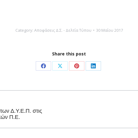
Category:
Αποφάσεις Δ.Σ. - Δελτία Τύπου
30 Μαΐου 2017
Share this post
Share
Share
Share
Share
on
on
on
on
Facebook
X
Pinterest
LinkedIn
ων Δ.Υ.Ε.Π. στις
Next
κών Π.Ε.
post: