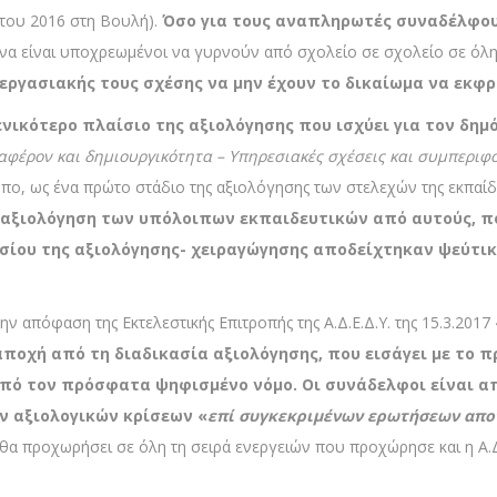
του 2016 στη Βουλή).
Όσο για τους αναπληρωτές συναδέλφους
να είναι υποχρεωμένοι να γυρνούν από σχολείο σε σχολείο σε όλη
 εργασιακής τους σχέσης να μην έχουν το δικαίωμα να εκφρ
γενικότερο πλαίσιο της αξιολόγησης που ισχύει για τον δημ
ιαφέρον και δημιουργικότητα – Υπηρεσιακές σχέσεις και συμπεριφ
πο, ως ένα πρώτο στάδιο της αξιολόγησης των στελεχών της εκπαίδ
 η αξιολόγηση των υπόλοιπων εκπαιδευτικών από αυτούς, π
ίου της αξιολόγησης- χειραγώγησης αποδείχτηκαν ψεύτικες.
ν απόφαση της Εκτελεστικής Επιτροπής της Α.Δ.Ε.Δ.Υ. της 15.3.201
αποχή από τη διαδικασία αξιολόγησης, που εισάγει με το
πό τον πρόσφατα ψηφισμένο νόμο. Οι συνάδελφοι είναι α
ν αξιολογικών κρίσεων «
επί συγκεκριμένων ερωτήσεων απο
. θα προχωρήσει σε όλη τη σειρά ενεργειών που προχώρησε και η Α.