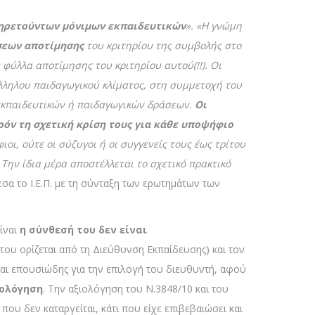
ηρετούντων μόνιμων εκπαιδευτικών
». «Η γνώμη
σεων αποτίμησης
του κριτηρίου της συμβολής στο
φύλλα αποτίμησης του κριτηρίου αυτού(!!). Οι
λληλου παιδαγωγικού κλίματος, στη συμμετοχή του
 εκπαιδευτικών ή παιδαγωγικών δράσεων.
Οι
ερόν τη σχετική κρίση τους για κάθε υποψήφιο
οι, ούτε οι σύζυγοι ή οι συγγενείς τους έως τρίτου
Την ίδια μέρα αποστέλλεται το σχετικό πρακτικό
εσα το Ι.Ε.Π. με τη σύνταξη των ερωτημάτων των
είναι
η σύνθεσή του δεν είναι
 του ορίζεται από τη Διεύθυνση Εκπαίδευσης) και τον
ναι επουσιώδης για την επιλογή του διευθυντή, αφού
ιολόγηση
. Την αξιολόγηση του Ν.3848/10 και του
που δεν καταργείται, κάτι που είχε επιβεβαιώσει και