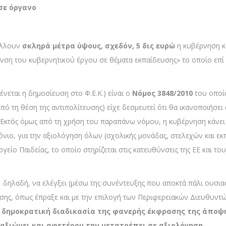
σε όργανο
άλλουν
σκληρά μέτρα ύψους, σχεδόν, 5 δις ευρώ
η κυβέρνηση κ
υνση του κυβερνητικού έργου σε θέματα εκπαίδευσης» το οποίο επί 
νεται η δημοσίευση στο Φ.Ε.Κ.) είναι ο
Νόμος 3848/2010
του οποίο
ό τη θέση της αντιπολίτευσης) είχε δεσμευτεί ότι θα ικανοποιήσει 
Εκτός όμως από τη χρήση του παραπάνω νόμου, η κυβέρνηση κάνει
νιο, για την αξιολόγηση όλων (σχολικής μονάδας, στελεχών και εκπ
γείο Παιδείας, το οποίο στηρίζεται στις κατευθύνσεις της ΕΕ και 
 δηλαδή, να ελέγξει (μέσω της συνέντευξης που αποκτά πάλι ουσιασ
ης, όπως έπραξε και με την επιλογή των Περιφερειακών Διευθυντών
η δημοκρατική διαδικασία της φανερής έκφρασης της άποψ
αξιώνει και αφετέρου την μετατρέπει σε αξιολόγηση.