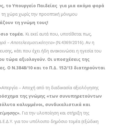
, το Υπουργείο Παιδείας για μια ακόμα φορά
 τη χώρα χωρίς την προοπτική μόνιμου
άζουν τη γνώμη τους!
όσιο τομέα.
Κι εκεί αυτά που, υποτίθεται πως,
ορά – Αποτελεσματικότητα»
(Ν.4369/2016). Αν η
ευσης, κάτι που έχει ήδη ανακοινώσει η ηγεσία του
ου τώρα αξιολογούν. Οι υποσχέσεις της
 Ο Ν.3848/10 και το Π.Δ. 152/13 διατηρούνται
7 «Απεργία – Αποχή από τη διαδικασία αξιολόγησης
 πρόσχημα της γνώμης «των συνυπηρετούντων
πόλυτα καλυμμένοι, συνδικαλιστικά και
τίμησης».
Για την υλοποίηση και στήριξη της
Δ.Ε.Δ.Υ. για τον υπόλοιπο δημόσιο τομέα (εξώδικη