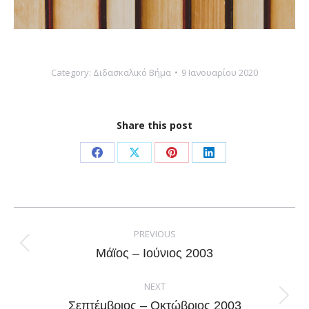
Category:
Διδασκαλικό Βήμα
9 Ιανουαρίου 2020
Share this post
Share
Share
Share
Share
on
on
on
on
Facebook
X
Pinterest
LinkedIn
Post
navigation
PREVIOUS
Previous
Μάϊος – Ιούνιος 2003
post:
NEXT
Next
Σεπτέμβριος – Οκτώβριος 2003