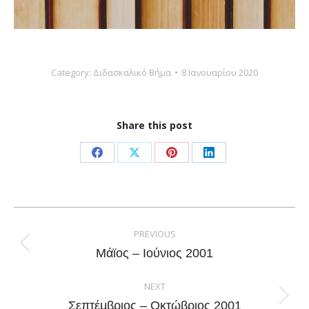
Category:
Διδασκαλικό Βήμα
8 Ιανουαρίου 2020
Share this post
Share
Share
Share
Share
on
on
on
on
Facebook
X
Pinterest
LinkedIn
Post
navigation
PREVIOUS
Previous
Μάϊος – Ιούνιος 2001
post:
NEXT
Next
Σεπτέμβριος – Οκτώβριος 2001