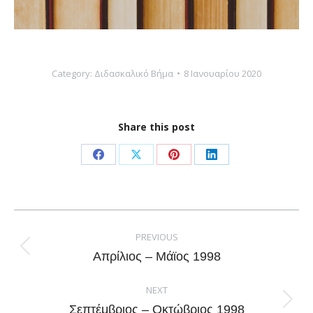
Category:
Διδασκαλικό Βήμα
8 Ιανουαρίου 2020
Share this post
Share
Share
Share
Share
on
on
on
on
Facebook
X
Pinterest
LinkedIn
Post
navigation
PREVIOUS
Previous
Απρίλιος – Μάϊος 1998
post:
NEXT
Next
Σεπτέμβριος – Οκτώβριος 1998