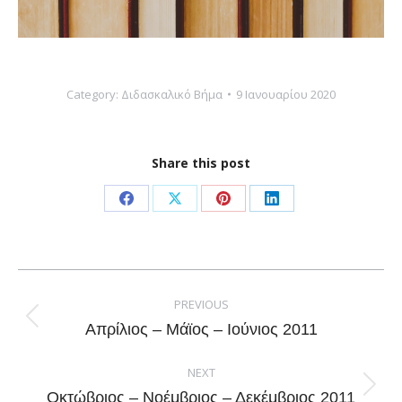
Category:
Διδασκαλικό Βήμα
9 Ιανουαρίου 2020
Share this post
Share
Share
Share
Share
on
on
on
on
Facebook
X
Pinterest
LinkedIn
Post
navigation
PREVIOUS
Previous
Απρίλιος – Μάϊος – Ιούνιος 2011
post:
NEXT
Next
Οκτώβριος – Νοέμβριος – Δεκέμβριος 2011