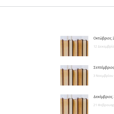
post:
Οκτώβριος 
12 Δεκεμβρίο
Σεπτέμβριος
3 Νοεμβρίου
Δεκέμβριος 
21 Φεβρουαρ