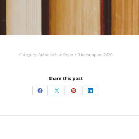
Category:
Διδασκαλικό Βήμα
3 Ιανουαρίου 2020
Share this post
Share
Share
Share
Share
on
on
on
on
Facebook
X
Pinterest
LinkedIn
Next