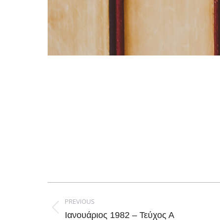
Post
navigation
PREVIOUS
Previous
Ιανουάριος 1982 – Τεύχος Α