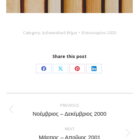
Category:
Διδασκαλικό Βήμα
8 Ιανουαρίου 2020
Share this post
Share
Share
Share
Share
on
on
on
on
Facebook
X
Pinterest
LinkedIn
Post
navigation
PREVIOUS
Previous
Νοέμβριος – Δεκέμβριος 2000
post:
NEXT
Next
Μάρτιος – Απρίλιος 2001