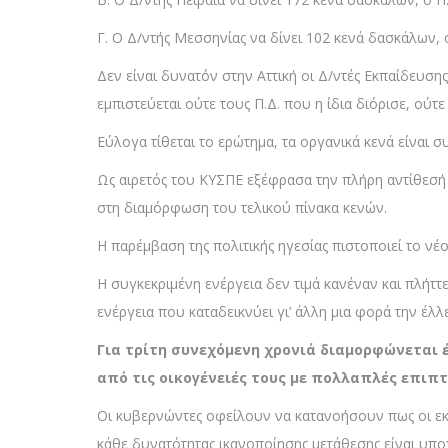
Γ. Ο Δ/ντής Μεσσηνίας να δίνει 102 κενά δασκάλων, ο 
Δεν είναι δυνατόν στην Αττική οι Δ/ντές Εκπαίδευση
εμπιστεύεται ούτε τους Π.Δ. που η ίδια διόρισε, ούτε
Εύλογα τίθεται το ερώτημα, τα οργανικά κενά είναι σ
Ως αιρετός του ΚΥΣΠΕ εξέφρασα την πλήρη αντίθεσή 
στη διαμόρφωση του τελικού πίνακα κενών.
Η παρέμβαση της πολιτικής ηγεσίας πιστοποιεί το νέο 
Η συγκεκριμένη ενέργεια δεν τιμά κανέναν και πλήττε
ενέργεια που καταδεικνύει γι’ άλλη μια φορά την έ
Για τρίτη συνεχόμενη χρονιά διαμορφώνεται έ
από τις οικογένειές τους με πολλαπλές επιπ
Οι κυβερνώντες οφείλουν να κατανοήσουν πως οι εκπ
κάθε δυνατότητας ικανοποίησης μετάθεσης είναι υπο