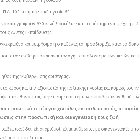
Π.Δ. 102 και η πολιτική ηγεσία 60.
ς να καταγράφουν 930 κενά δασκάλων και το σύστημα να τρέχει με 45
 τους Δ/ντές Εκπαίδευσης.
υγκεκριμένα και μετρήσιμα ή ο καθένας τα προσδιορίζει κατά το δοκο
μου στον αυθαίρετο και αναιτιολόγητο υπολογισμό των κενών και 
ήθος της ‘’κυβερνώσας αριστεράς’’.
ι το κύρος και την αξιοπιστία της πολιτικής ηγεσίας και κυρίως του
λλειψη υπευθυνότητας στην αντιμετώπιση των εκπαιδευτικών θεμάτω
να εφιαλτικό τοπίο για χιλιάδες εκπαιδευτικούς, οι οποίο
τώσεις στην προσωπική και οικογενειακή τους ζωή.
αιδευτικοί δεν είναι αριθμοί, είναι άνθρωποι με οικογενειακές υ
χρέωση της πολιτείας.