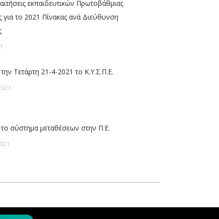
ραιτήσεις εκπαιδευτικών Πρωτοβάθμιας
 για το 2021 Πίνακας ανά Διεύθυνση
ς
1
την Τετάρτη 21-4-2021 το Κ.Υ.Σ.Π.Ε.
2021
 το σύστημα μεταθέσεων στην Π.Ε.
021