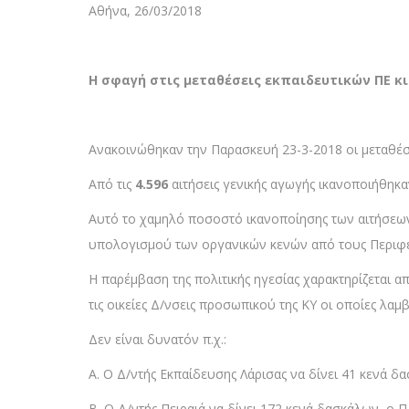
Αθήνα, 26/03/2018
Η σφαγή στις μεταθέσεις εκπαιδευτικών ΠΕ
κ
Ανακοινώθηκαν την Παρασκευή 23-3-2018 οι μεταθέσε
Από τις
4.596
αιτήσεις γενικής αγωγής ικανοποιήθηκ
Αυτό το χαμηλό ποσοστό ικανοποίησης των αιτήσεων 
υπολογισμού των οργανικών κενών από τους Περιφερ
Η παρέμβαση της πολιτικής ηγεσίας χαρακτηρίζεται απ
τις οικείες Δ/νσεις προσωπικού της ΚΥ οι οποίες λαμ
Δεν είναι δυνατόν π.χ.:
Α. Ο Δ/ντής Εκπαίδευσης Λάρισας να δίνει 41 κενά δασ
Β. Ο Δ/ντής Πειραιά να δίνει 172 κενά δασκάλων, ο Π.