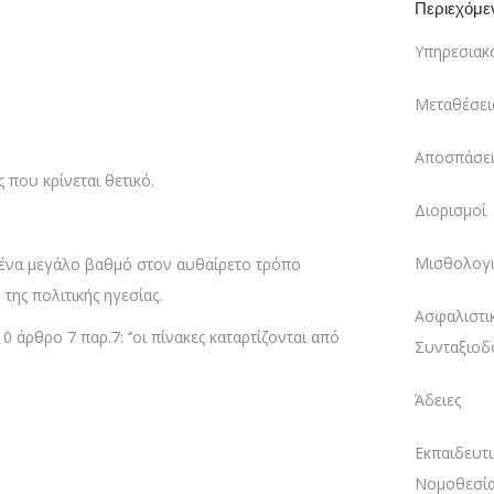
Περιεχόμε
Υπηρεσιακ
Μεταθέσει
Αποσπάσει
που κρίνεται θετικό.
Διορισμοί
Μισθολογι
ς ένα μεγάλο βαθμό στον αυθαίρετο τρόπο
ης πολιτικής ηγεσίας.
Ασφαλιστι
 άρθρο 7 παρ.7: ‘’οι πίνακες καταρτίζονται από
Συνταξιοδ
Άδειες
Εκπαιδευτι
Νομοθεσί