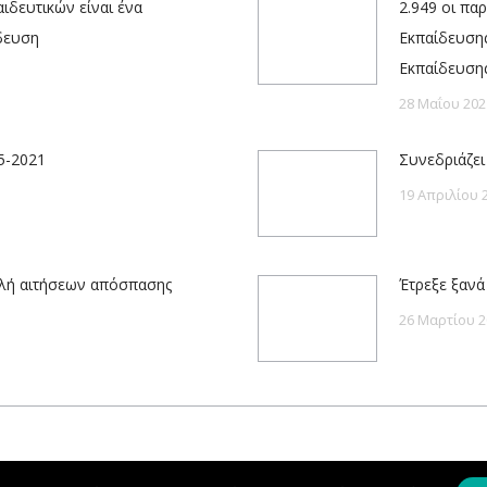
ιδευτικών είναι ένα
2.949 οι πα
ίδευση
Εκπαίδευσης
Εκπαίδευση
28 Μαΐου 202
-5-2021
Συνεδριάζει 
19 Απριλίου 
ολή αιτήσεων απόσπασης
Έτρεξε ξανά
26 Μαρτίου 2