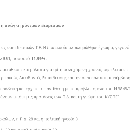
ι η ανάγκη μόνιμων διορισμών
ις εκπαιδευτικών ΠΕ. Η διαδικασία ολοκληρώθηκε έγκαιρα, γεγονός 
αν
551
, ποσοστό
11,99%.
μετάθεσης και μάλιστα για τρίτη συνεχόμενη χρονιά, οφείλεται ω
ειακούς Διευθυντές Εκπαίδευσης και την απροκάλυπτη παρέμβαση τ
αράδεκτη και έρχεται σε αντίθεση με τα προβλεπόμενα του Ν.3848/10
βάνουν υπόψη τις προτάσεις των Π.Δ. και τη γνώμη του ΚΥΣΠΕ’’.
κάλων, η Π.Δ. 28 και η πολιτική ηγεσία 8.
Δ. 20 και η πολιτική ηγεσία 30.