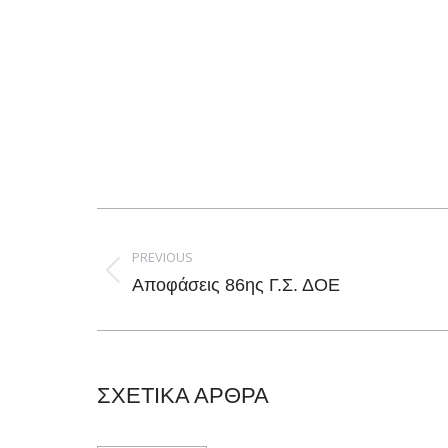
Post
navigation
PREVIOUS
Previous
Αποφάσεις 86ης Γ.Σ. ΔΟΕ
post:
ΣΧΕΤΙΚΑ ΑΡΘΡΑ