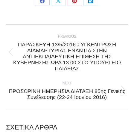
Share
Share
Share
Share
on
on
on
on
Facebook
X
Pinterest
LinkedIn
Post
navigation
PREVIOUS
ΠΑΡΑΣΚΕΥΗ 13/5/2016 ΣΥΓΚΕΝΤΡΩΣΗ
ΔΙΑΜΑΡΤΥΡΙΑΣ ΕΝΑΝΤΙΑ ΣΤΗΝ
Previous
ΑΝΤΙΕΚΠΑΙΔΕΥΤΙΚΗ ΕΠΙΘΕΣΗ ΤΗΣ
ΚΥΒΕΡΝΗΣΗΣ ΩΡΑ 13.00 ΣΤΟ ΥΠΟΥΡΓΕΙΟ
post:
ΠΑΙΔΕΙΑΣ
NEXT
ΠΡΟΣΩΡΙΝΗ ΗΜΕΡΗΣΙΑ ΔΙΑΤΑΞΗ 85ης Γενικής
Next
Συνέλευσης (22-24 Ιουνίου 2016)
post:
ΣΧΕΤΙΚΑ ΑΡΘΡΑ