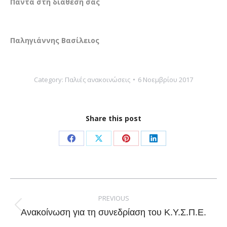
Πάντα στη διάθεσή σας
Παληγιάννης Βασίλειος
Category:
Παλιές ανακοινώσεις
6 Νοεμβρίου 2017
Share this post
Share
Share
Share
Share
on
on
on
on
Facebook
X
Pinterest
LinkedIn
Post
navigation
PREVIOUS
Previous
Ανακοίνωση για τη συνεδρίαση του Κ.Υ.Σ.Π.Ε.
post: