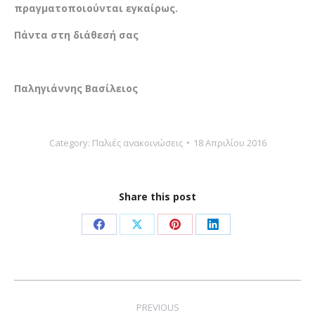
πραγματοποιούνται εγκαίρως.
Πάντα στη διάθεσή σας
Παληγιάννης Βασίλειος
Category:
Παλιές ανακοινώσεις
18 Απριλίου 2016
Share this post
Share
Share
Share
Share
on
on
on
on
Facebook
X
Pinterest
LinkedIn
Post
navigation
PREVIOUS