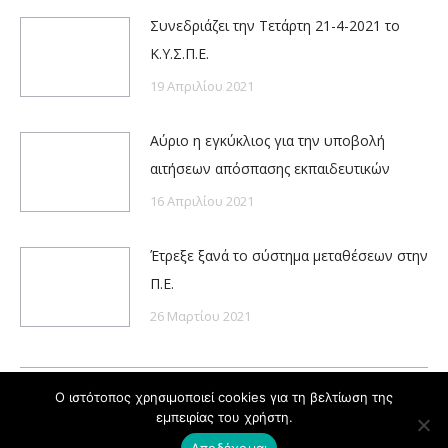
Συνεδριάζει την Τετάρτη 21-4-2021 το
Κ.Υ.Σ.Π.Ε.
19 Απριλίου 2021
Αύριο η εγκύκλιος για την υποβολή
αιτήσεων απόσπασης εκπαιδευτικών
16 Απριλίου 2021
Έτρεξε ξανά το σύστημα μεταθέσεων στην
Π.Ε.
26 Μαρτίου 2021
Ο ιστότοπος χρησιμοποιεί cookies για τη βελτίωση της
εμπειρίας του χρήστη.
Powered by
Copyright © ΔΟΕ 2020
Αποδέχομαι