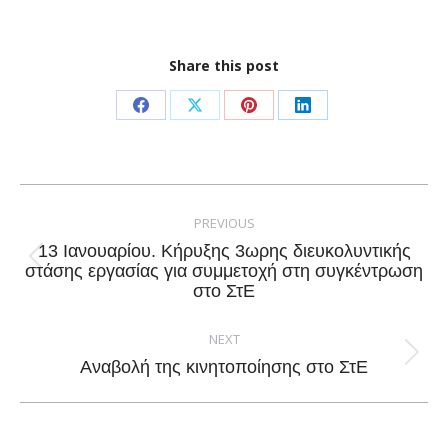
Share this post
Share
Share
Share
Share
on
on
on
on
Facebook
X
Pinterest
LinkedIn
Post
navigation
PREVIOUS
13 Ιανουαρίου. Κήρυξης 3ωρης διευκολυντικής
Previous
στάσης εργασίας για συμμετοχή στη συγκέντρωση
στο ΣτΕ
post:
NEXT
Next
Αναβολή της κινητοποίησης στο ΣτΕ
post: