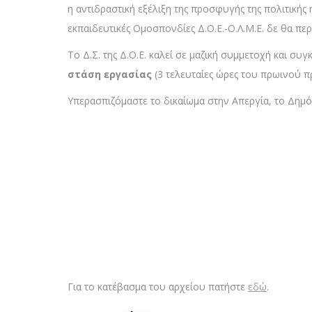
η αντιδραστική εξέλιξη της προσφυγής της πολιτικής 
εκπαιδευτικές Ομοσπονδίες Δ.Ο.Ε.-Ο.Λ.Μ.Ε. δε θα περ
Το Δ.Σ. της Δ.Ο.Ε. καλεί σε μαζική συμμετοχή και συ
στάση εργασίας
(3 τελευταίες ώρες του πρωινού 
Υπερασπιζόμαστε το δικαίωμα στην Απεργία, το Δημό
Για το κατέβασμα του αρχείου πατήστε
εδώ
.