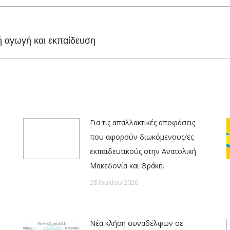
Facebook
X
Pinterest
LinkedIn
Next
ή αγωγή και εκπαίδευση
post:
Για τις απαλλακτικές αποφάσεις
που αφορούν διωκόμενους/ες
εκπαιδευτικούς στην Ανατολική
Μακεδονία και Θράκη.
28 Ιουλίου 2026
Νέα κλήση συναδέλφων σε