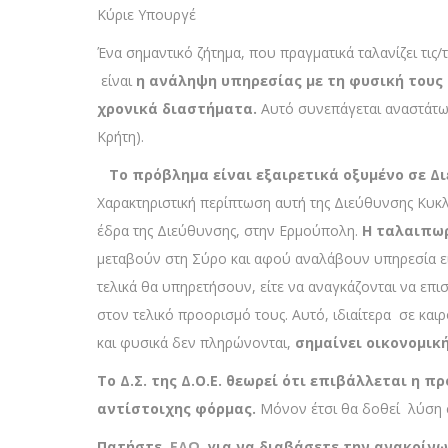
Κύριε Υπουργέ
Ένα σημαντικό ζήτημα, που πραγματικά ταλανίζει τις
είναι
η ανάληψη υπηρεσίας με τη φυσική τους
χρονικά διαστήματα.
Αυτό συνεπάγεται αναστάτωσ
Κρήτη).
Το πρόβλημα είναι εξαιρετικά οξυμένο σε Δι
Χαρακτηριστική περίπτωση αυτή της Διεύθυνσης Κυκ
έδρα της Διεύθυνσης, στην Ερμούπολη.
Η ταλαιπωρ
μεταβούν στη Σύρο και αφού αναλάβουν υπηρεσία εί
τελικά θα υπηρετήσουν, είτε να αναγκάζονται να επι
στον τελικό προορισμό τους. Αυτό, ιδιαίτερα σε καιρ
και φυσικά δεν πληρώνονται,
σημαίνει οικονομικ
Το Δ.Σ. της Δ.Ο.Ε. θεωρεί ότι επιβάλλεται η
αντίστοιχης φόρμας.
Μόνον έτσι θα δοθεί λύση σ
Πατήστε
ΕΔΩ
για να διαβάσετε την ανακοίνω