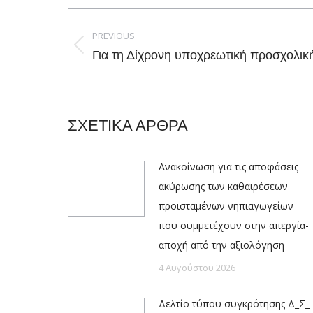
Post
navigation
PREVIOUS
Previous
Για τη Δίχρονη υποχρεωτική προσχολικ
post:
ΣΧΕΤΙΚΑ ΑΡΘΡΑ
Ανακοίνωση για τις αποφάσεις
ακύρωσης των καθαιρέσεων
προϊσταμένων νηπιαγωγείων
που συμμετέχουν στην απεργία-
αποχή από την αξιολόγηση
4 Αυγούστου 2026
Δελτίο τύπου συγκρότησης Δ_Σ_