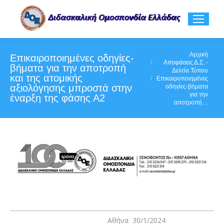
You are here:
Αρχική
Επικαιροποιημένες οδηγίες-
Αποφάσεις Δ.Σ. -
βήματα για την αποτροπή
Δελτία Τύπου
και της ατομικής
Επικαιροποιημένες
αξιολόγησης μπροστά στην
οδηγίες-βήματα
για την
έναρξη της φάσης Α2
αποτροπή…
Αθήνα 30/1/2024