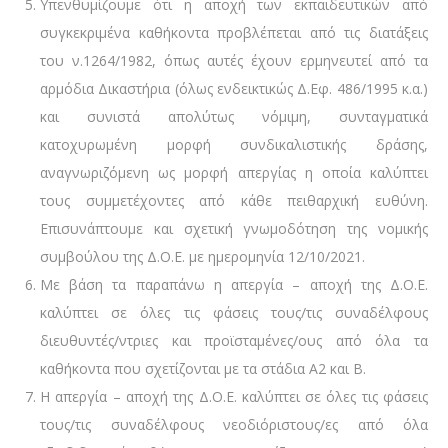
Υπενθυμίζουμε ότι η αποχή των εκπαιδευτικών από
συγκεκριμένα καθήκοντα προβλέπεται από τις διατάξεις
του ν.1264/1982, όπως αυτές έχουν ερμηνευτεί από τα
αρμόδια Δικαστήρια (όλως ενδεικτικώς Δ.Εφ. 486/1995 κ.α.)
και συνιστά απολύτως νόμιμη, συνταγματικά
κατοχυρωμένη μορφή συνδικαλιστικής δράσης,
αναγνωριζόμενη ως μορφή απεργίας η οποία καλύπτει
τους συμμετέχοντες από κάθε πειθαρχική ευθύνη.
Επισυνάπτουμε και σχετική γνωμοδότηση της νομικής
συμβούλου της Δ.Ο.Ε. με ημερομηνία 12/10/2021.
Με βάση τα παραπάνω η απεργία – αποχή της Δ.Ο.Ε.
καλύπτει σε όλες τις φάσεις τους/τις συναδέλφους
διευθυντές/ντριες και προϊσταμένες/ους από όλα τα
καθήκοντα που σχετίζονται με τα στάδια Α2 και Β.
Η απεργία – αποχή της Δ.Ο.Ε. καλύπτει σε όλες τις φάσεις
τους/τις συναδέλφους νεοδιόριστους/ες από όλα