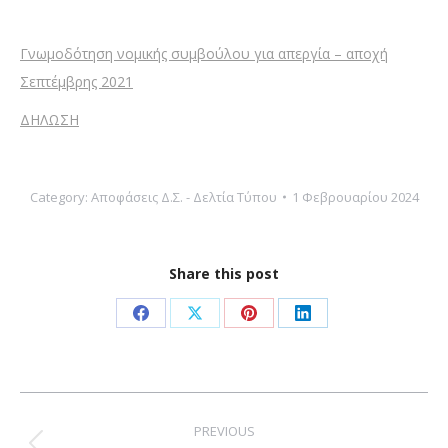
Γνωμοδότηση νομικής συμβούλου για απεργία – αποχή
Σεπτέμβρης 2021
ΔΗΛΩΣΗ
Category:
Αποφάσεις Δ.Σ. - Δελτία Τύπου
1 Φεβρουαρίου 2024
Share this post
Share
Share
Share
Share
on
on
on
on
Facebook
X
Pinterest
LinkedIn
Post
navigation
PREVIOUS