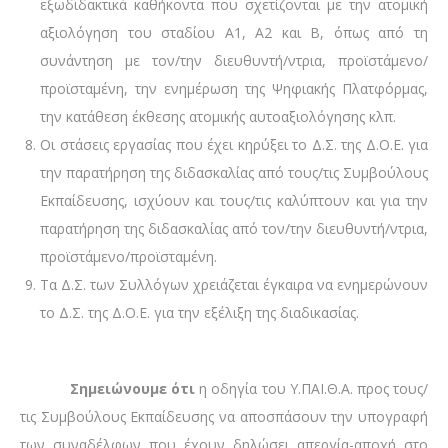
εξωδιδακτικά καθήκοντα που σχετίζονται με την ατομική
αξιολόγηση του σταδίου Α1, Α2 και Β, όπως από τη
συνάντηση με τον/την διευθυντή/ντρια, προϊστάμενο/
προϊσταμένη, την ενημέρωση της Ψηφιακής Πλατφόρμας,
την κατάθεση έκθεσης ατομικής αυτοαξιολόγησης κλπ.
Οι στάσεις εργασίας που έχει κηρύξει το Δ.Σ. της Δ.Ο.Ε. για
την παρατήρηση της διδασκαλίας από τους/τις Συμβούλους
Εκπαίδευσης, ισχύουν και τους/τις καλύπτουν και για την
παρατήρηση της διδασκαλίας από τον/την διευθυντή/ντρια,
προϊστάμενο/προϊσταμένη.
Τα Δ.Σ. των Συλλόγων χρειάζεται έγκαιρα να ενημερώνουν
το Δ.Σ. της Δ.Ο.Ε. για την εξέλιξη της διαδικασίας.
Σημειώνουμε ότι
η οδηγία του Υ.ΠΑΙ.Θ.Α. προς τους/
τις Συμβούλους Εκπαίδευσης να αποσπάσουν την υπογραφή
των συναδέλφων που έχουν δηλώσει απεργία-αποχή στο