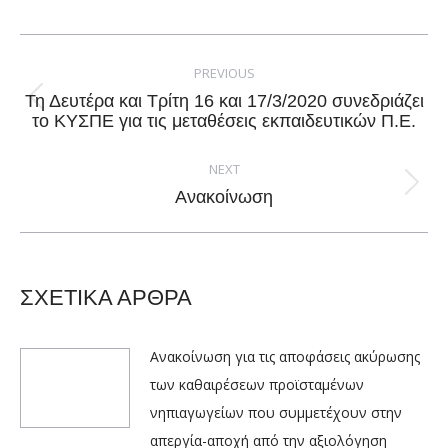
Facebook
X
Pinterest
LinkedIn
Post
navigation
PREVIOUS
Τη Δευτέρα και Τρίτη 16 και 17/3/2020 συνεδριάζει
Previous
το ΚΥΣΠΕ για τις μεταθέσεις εκπαιδευτικών Π.Ε.
post:
NEXT
Next
Ανακοίνωση
post:
ΣΧΕΤΙΚΑ ΑΡΘΡΑ
Ανακοίνωση για τις αποφάσεις ακύρωσης
των καθαιρέσεων προϊσταμένων
νηπιαγωγείων που συμμετέχουν στην
απεργία-αποχή από την αξιολόγηση