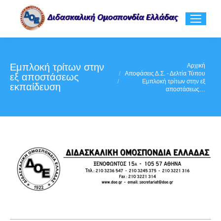
Εμπλοκή τρίτων στην
You are here:
Αρχική
Αποφάσεις Δ.Σ. - Δελτία Τύπου
εξ αποστάσεως
Εμπλοκή τρίτων στην εξ
εκπαίδευση
αποστάσεως…