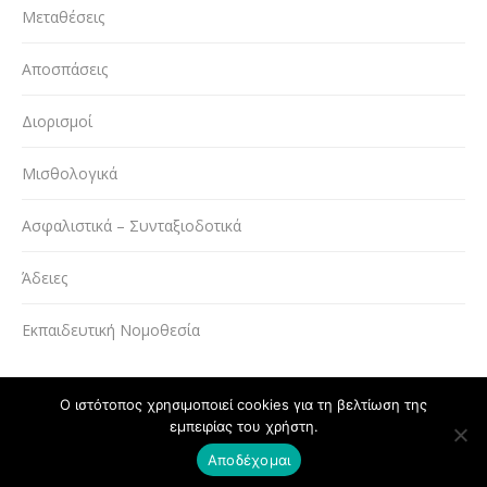
Μεταθέσεις
Αποσπάσεις
Διορισμοί
Μισθολογικά
Ασφαλιστικά – Συνταξιοδοτικά
Άδειες
Εκπαιδευτική Νομοθεσία
Ο ιστότοπος χρησιμοποιεί cookies για τη βελτίωση της
εμπειρίας του χρήστη.
Powered by
Copyright © ΔΟΕ 2020
Αποδέχομαι