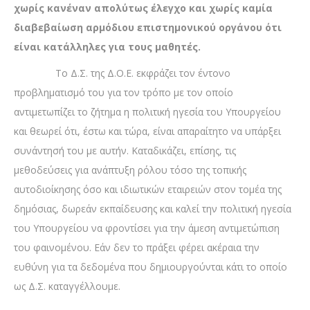
χωρίς κανέναν απολύτως έλεγχο και χωρίς καμία
διαβεβαίωση αρμόδιου επιστημονικού οργάνου ότι
είναι κατάλληλες για τους μαθητές.
Το Δ.Σ. της Δ.Ο.Ε. εκφράζει τον έντονο
προβληματισμό του για τον τρόπο με τον οποίο
αντιμετωπίζει το ζήτημα η πολιτική ηγεσία του Υπουργείου
και θεωρεί ότι, έστω και τώρα, είναι απαραίτητο να υπάρξει
συνάντησή του με αυτήν. Καταδικάζει, επίσης, τις
μεθοδεύσεις για ανάπτυξη ρόλου τόσο της τοπικής
αυτοδιοίκησης όσο και ιδιωτικών εταιρειών στον τομέα της
δημόσιας, δωρεάν εκπαίδευσης και καλεί την πολιτική ηγεσία
του Υπουργείου να φροντίσει για την άμεση αντιμετώπιση
του φαινομένου. Εάν δεν το πράξει φέρει ακέραια την
ευθύνη για τα δεδομένα που δημιουργούνται κάτι το οποίο
ως Δ.Σ. καταγγέλλουμε.