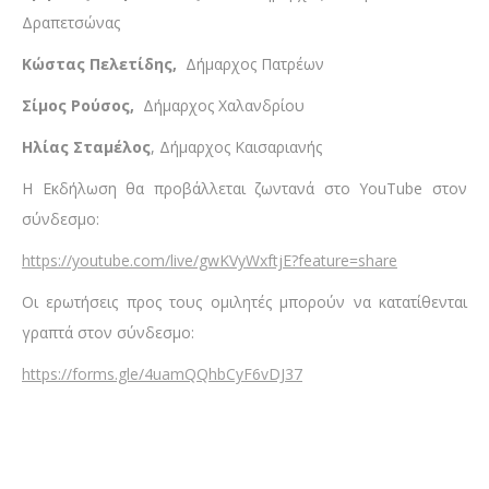
Δραπετσώνας
Κώστας Πελετίδης,
Δήμαρχος Πατρέων
Σίμος Ρούσος,
Δήμαρχος Χαλανδρίου
Ηλίας Σταμέλος
, Δήμαρχος Καισαριανής
Η Εκδήλωση θα προβάλλεται ζωντανά στο YouTube στον
σύνδεσμο:
https://youtube.com/live/gwKVyWxftjE?feature=share
Οι ερωτήσεις προς τους ομιλητές μπορούν να κατατίθενται
γραπτά στον σύνδεσμο:
https://forms.gle/4uamQQhbCyF6vDJ37