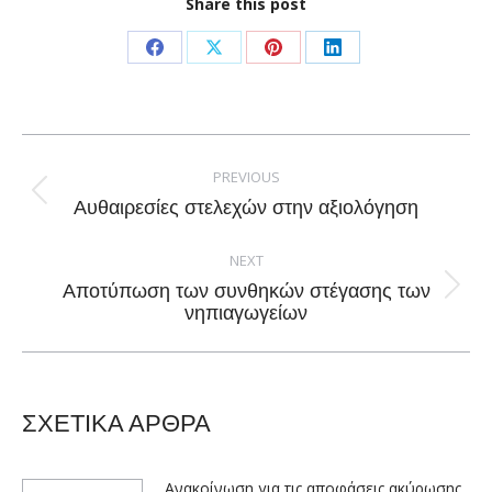
Share this post
Share
Share
Share
Share
on
on
on
on
Facebook
X
Pinterest
LinkedIn
Post
navigation
PREVIOUS
Previous
Αυθαιρεσίες στελεχών στην αξιολόγηση
post:
NEXT
Αποτύπωση των συνθηκών στέγασης των
Next
νηπιαγωγείων
post:
ΣΧΕΤΙΚΑ ΑΡΘΡΑ
Ανακοίνωση για τις αποφάσεις ακύρωσης