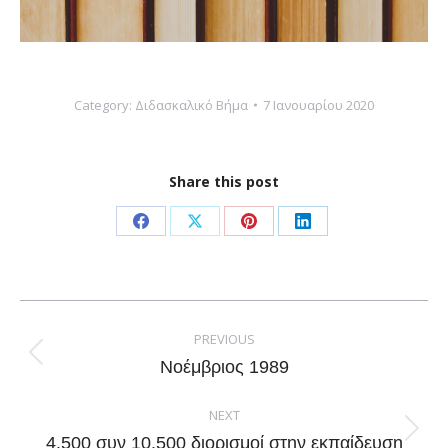
Category:
Διδασκαλικό Βήμα
7 Ιανουαρίου 2020
Share this post
Share
Share
Share
Share
on
on
on
on
Facebook
X
Pinterest
LinkedIn
Post
navigation
PREVIOUS
Previous
Νοέμβριος 1989
post:
NEXT
Next
4.500 συν 10.500 διορισμοί στην εκπαίδευση